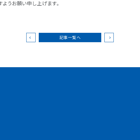
すようお願い申し上げます。
記事一覧へ
を知る
人と仕事を知る
制度を知る
小島組を知る
建築 施工／管理
優待制度
9つのキーワード
土木 施工／管理
社内イベント